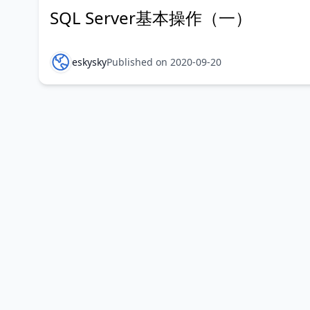
SQL Server基本操作（一）
eskysky
Published on 2020-09-20