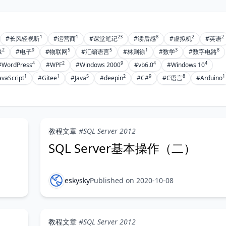
1
1
23
8
2
2
#长风轻视听
#运营商
#课堂笔记
#读后感
#虚拟机
#英语
2
9
5
5
1
3
8
像
#电子
#物联网
#汇编语言
#林则徐
#数学
#数字电路
4
2
9
4
4
#WordPress
#WPF
#Windows 2000
#vb6.0
#Windows 10
1
1
5
2
9
8
1
avaScript
#Gitee
#Java
#deepin
#C#
#C语言
#Arduino
教程文章
#SQL Server 2012
SQL Server基本操作（二）
eskysky
Published on 2020-10-08
教程文章
#SQL Server 2012