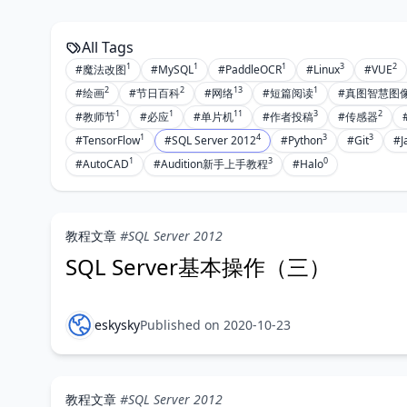
All Tags
1
1
1
3
2
#魔法改图
#MySQL
#PaddleOCR
#Linux
#VUE
2
2
13
1
#绘画
#节日百科
#网络
#短篇阅读
#真图智慧图
1
1
11
3
2
#教师节
#必应
#单片机
#作者投稿
#传感器
1
4
3
3
#TensorFlow
#SQL Server 2012
#Python
#Git
#J
1
3
0
#AutoCAD
#Audition新手上手教程
#Halo
教程文章
#SQL Server 2012
SQL Server基本操作（三）
eskysky
Published on 2020-10-23
教程文章
#SQL Server 2012