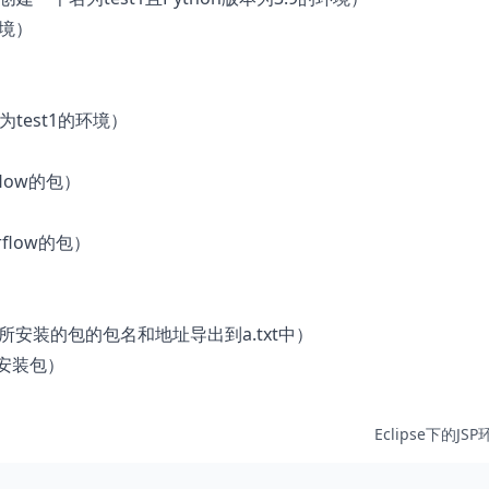
环境）
删除名为test1的环境）
rflow的包）
orflow的包）
 （将当前环境所安装的包的包名和地址导出到a.txt中）
中批量安装包）
Eclipse下的JS