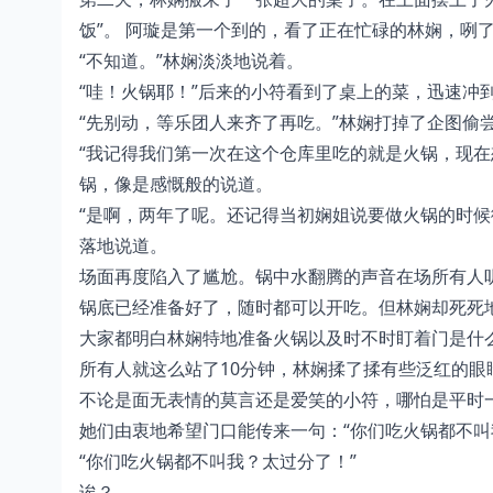
饭”。 阿璇是第一个到的，看了正在忙碌的林娴，咧
“不知道。”林娴淡淡地说着。
“哇！火锅耶！”后来的小符看到了桌上的菜，迅速冲到
“先别动，等乐团人来齐了再吃。”林娴打掉了企图偷
“我记得我们第一次在这个仓库里吃的就是火锅，现在
锅，像是感慨般的说道。
“是啊，两年了呢。还记得当初娴姐说要做火锅的时候
落地说道。
场面再度陷入了尴尬。锅中水翻腾的声音在场所有人
锅底已经准备好了，随时都可以开吃。但林娴却死死
大家都明白林娴特地准备火锅以及时不时盯着门是什
所有人就这么站了10分钟，林娴揉了揉有些泛红的眼
不论是面无表情的莫言还是爱笑的小符，哪怕是平时
她们由衷地希望门口能传来一句：“你们吃火锅都不叫
“你们吃火锅都不叫我？太过分了！”
诶？