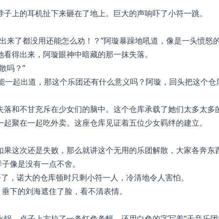
脖子上的耳机扯下来砸在了地上。巨大的声响吓了小符一跳。
出来了都没用还能怎么劝！？”阿璇暴躁地吼道，像是一头愤怒
她看得出来，阿璇眼神中暗藏的那一抹失落。
散吗？”
不能一起出道，那这个乐团还有什么意义吗？阿璇，回头把这个仓
失落和不甘充斥在少女们的脑中。这个仓库承载了她们太多太多
一起聚在一起吃外卖。这座仓库见证着五位少女羁绊的建立。
如果这次还是失败，那么就讲这个无用的乐团解散，大家各奔东
样子像是没有一点不舍。
离开了，诺大的仓库顿时只剩小符一人，冷清地令人害怕。
，垂下的刘海遮住了脸，看不清表情。
火锅。桌子上方拉了一条红色条幅，还用白色的字写着“天音乐团