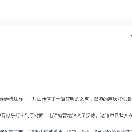
要弄成这样……”对面传来了一道好听的女声，温婉的声线好似夏
声音似乎打击到了对面，电话短暂地陷入了安静。这道声音我实
该放弃了吧。”我率先打破尴尬，说道，“理由我已经说的很清楚