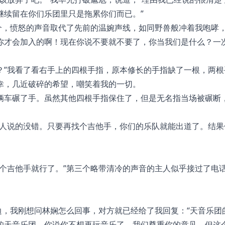
继续留在你们乐团里只是拖累你们而已。”
个，愤怒的声音取代了先前的温婉声线，如同野兽般冲着我咆哮，
你才会加入的啊！现在你说不要就不要了，你当我们是什么？一
？”我看了看右手上的四根手指，原本修长的手指缺了一根，两根
幸，几近破碎的希望，嘲笑着我的一切。
辆车碾了手。虽然其他四根手指保住了，但是无名指当场被碾断
纪人说的没错。只要再找个吉他手，你们的乐队就能出道了。结果
个吉他手就行了。”第三个略带清冷的声音的主人似乎接过了电话
边，我刚想问林娴怎么回事，对方就已经给了我回复：“天音乐团
的天音乐团。你说你不想再玩音乐了，我们尊重你的意见。但这