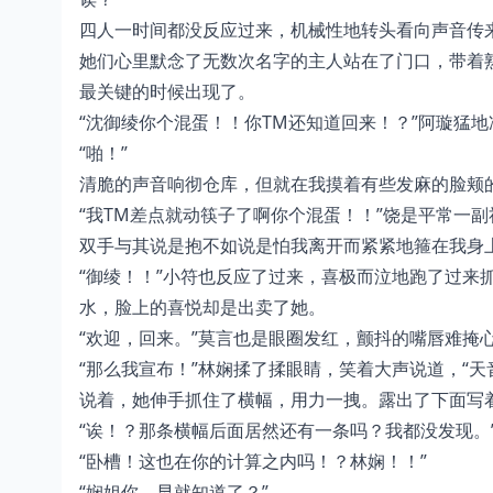
四人一时间都没反应过来，机械性地转头看向声音传
她们心里默念了无数次名字的主人站在了门口，带着
最关键的时候出现了。
“沈御绫你个混蛋！！你TM还知道回来！？”阿璇猛
“啪！”
清脆的声音响彻仓库，但就在我摸着有些发麻的脸颊
“我TM差点就动筷子了啊你个混蛋！！”饶是平常一
双手与其说是抱不如说是怕我离开而紧紧地箍在我身
“御绫！！”小符也反应了过来，喜极而泣地跑了过来
水，脸上的喜悦却是出卖了她。
“欢迎，回来。”莫言也是眼圈发红，颤抖的嘴唇难掩
“那么我宣布！”林娴揉了揉眼睛，笑着大声说道，“
说着，她伸手抓住了横幅，用力一拽。露出了下面写着
“诶！？那条横幅后面居然还有一条吗？我都没发现。
“卧槽！这也在你的计算之内吗！？林娴！！”
“娴姐你，早就知道了？”