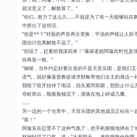
就没意义了，解散算了。”
“你们…努力了这么久……不就是为了有一天能够站在
中挤出了这些话。
“你是**？”对面的声音再次变换，平淡的声线让人
团估计也离解散不远了。”
“别说了，赶紧给我滚回来！”暴躁老姐阿璇此时也是
你再装一根。”
“御绫，当年约定好要出道的不是天音乐团，是我们五
语气，就好像基督教徒请求耶稣带他们去主的身边一
我咬了咬牙挂掉了电话，抬头紧闭双眼，想防止什么
夺眶而出，顺着脸颊流下，滴落在地上碎成几瓣。
……
另一边的一个仓库中，天音乐团的其他成员正站在一
“靠！”
阿璇实在忍受不了这种气氛了，把手机狠狠地摔在了
林娴轻叹了口气，道：“大家明天……来吃顿散伙饭吧。