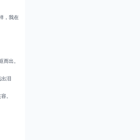
样，我在
眶而出。
流出泪
笑容。