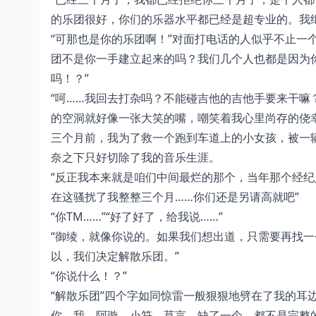
的乐团很好，你们的乐器水平都已经是超专业的。我
“可那也是你的乐团啊！”对面打电话的人似乎不止一
团不是你一手建立起来的吗？我们几个人也都是因为
吗！？”
“呵……我回去打杂吗？不能碰吉他的吉他手要来干嘛
的空洞就好像一张大笑的嘴，嘲笑着我心里尚存的侥
三个月前，我为了救一个跑到车道上的小女孩，被一
奈之下只好切除了我的音乐生涯。
“反正我本来就是咱们中间最烂的那个，当年那个经
在这骚扰了我整整三个月……你们还是另请高就吧”
“你TM……”“好了好了，给我说……”
“御绫，就像你说的。如果我们想出道，只需要再找一
以，我们决定解散乐团。”
“你说什么！？”
“解散乐团”四个字如同惊雷一般狠狠地劈在了我的耳
你，我，阿璇，小符，莫言。缺了一个，都不是完整