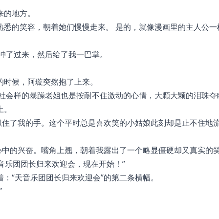
来的地方。
熟悉的笑容，朝着她们慢慢走来。 是的，就像漫画里的主人公一
地冲了过来，然后给了我一巴掌。
的时候，阿璇突然抱了上来。
副社会样的暴躁老姐也是按耐不住激动的心情，大颗大颗的泪珠夺
上。
抓住了我的手。这个平时总是喜欢笑的小姑娘此刻却是止不住地
心中的兴奋。嘴角上翘，朝着我露出了一个略显僵硬却又真实的
天音乐团团长归来欢迎会，现在开始！”
：“天音乐团团长归来欢迎会”的第二条横幅。
”