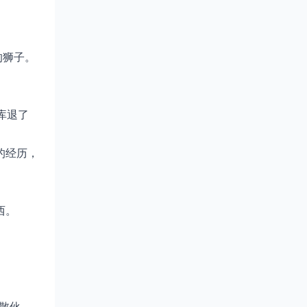
的狮子。
库退了
的经历，
西。
散伙