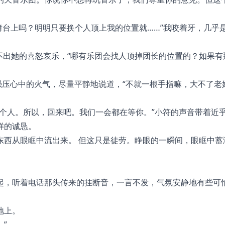
舞台上吗？明明只要换个人顶上我的位置就……”我咬着牙，几乎
听不出她的喜怒哀乐，“哪有乐团会找人顶掉团长的位置的？如果有
强压心中的火气，尽量平静地说道，“不就一根手指嘛，大不了老
个人。所以，回来吧。我们一会都在等你。”小符的声音带着近
样的诚恳。
东西从眼眶中流出来。 但这只是徒劳。睁眼的一瞬间，眼眶中蓄
起，听着电话那头传来的挂断音，一言不发，气氛安静地有些可
地上。
”