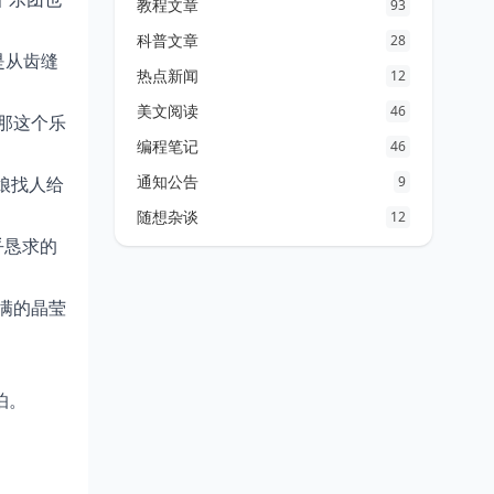
教程文章
93
科普文章
28
是从齿缝
热点新闻
12
美文阅读
46
那这个乐
编程笔记
46
通知公告
娘找人给
9
随想杂谈
12
乎恳求的
满的晶莹
怕。