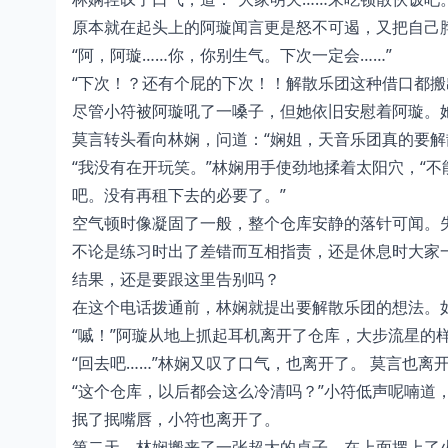
原本就在起头上的阿璇闻言更是怒不可遏，又把自己
“阿，阿璇……你，你别生气。下次一定会……”
“下次！？还有个屁的下次！！解散乐团这种借口都搬
尽管小符被阿璇吼了一嗓子，但她依旧安慰着阿璇。
莫言转头看向林娴，问道：“娴姐，天音乐团真的要解
“我没有在开玩笑。”林娴用手使劲地揉着太阳穴，“
吧。没有再租下去的必要了。”
空气顿时像凝固了一般，整个仓库安静的落针可闻。
不论是练习时出了差错而互相指责，还是休息时大家
结果，还是要跟这里告别吗？
在这个电话拨通前，林娴就提出要解散乐团的想法。
“嘁！”阿璇从地上抓起耳机离开了仓库，大步流星的
“回去吧……”林娴又叹了口气，也离开了。 莫言也
“这个仓库，以后都会这么冷清吗？”小符低声呢喃道
抿了抿嘴唇，小符也离开了。
第二天，林娴搬来了一张超大的桌子。在上面摆上了