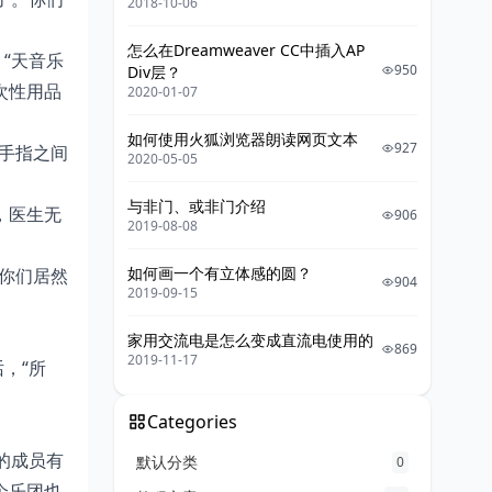
2018-10-06
怎么在Dreamweaver CC中插入AP
“天音乐
950
Div层？
次性用品
2020-01-07
如何使用火狐浏览器朗读网页文本
927
手指之间
2020-05-05
与非门、或非门介绍
，医生无
906
2019-08-08
如何画一个有立体感的圆？
你们居然
904
2019-09-15
家用交流电是怎么变成直流电使用的
869
2019-11-17
，“所
Categories
的成员有
默认分类
0
个乐团也