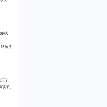
识的火
，略显失
破灭了。
动筷子。