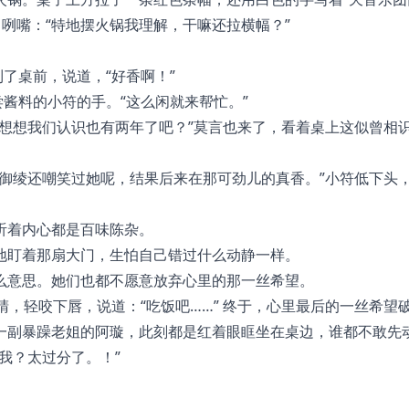
了咧嘴：“特地摆火锅我理解，干嘛还拉横幅？”
了桌前，说道，“好香啊！”
尝酱料的小符的手。“这么闲就来帮忙。”
想想我们认识也有两年了吧？”莫言也来了，看着桌上这似曾相
御绫还嘲笑过她呢，结果后来在那可劲儿的真香。”小符低下头
听着内心都是百味陈杂。
地盯着那扇大门，生怕自己错过什么动静一样。
么意思。她们也都不愿意放弃心里的那一丝希望。
睛，轻咬下唇，说道：“吃饭吧……” 终于，心里最后的一丝希望
一副暴躁老姐的阿璇，此刻都是红着眼眶坐在桌边，谁都不敢先
我？太过分了。！”