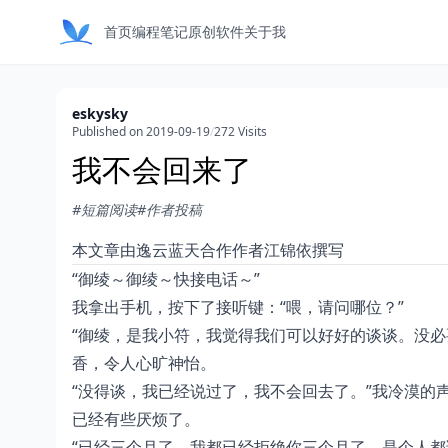
首页
编程笔记
原创软件
关于我
eskysky
Published on 2019-09-19
/
272 Visits
我不会回来了
#短篇阅读
#作者投稿
本文章由逸云蓝天合作作者江锦依撰写
“御绫～御绫～快接电话～”
我拿出手机，按下了接听键：“喂，请问哪位？”
“御绫，是我小符，我觉得我们可以好好的谈谈。没必
香，令人心旷神怡。
“没得谈，我已经说过了，我不会回去了。”我冷漠的
已经有些厌烦了。
“已经三个月了，我都已经拒绝你三个月了，是个人都