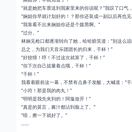
“就是她把车票送到我家里来的你说呢？”我叹了口气
“娴姐你早就计划好的！？那你还装成一副以后再也见
“我靠看不出来娴姐你还是个腹黑啊。”
“过分。”
林娴见枪口都逐渐转向了她，哈哈赔笑道：“别这么
总之，为我们天音乐团团长的归来，干杯！”
“好狡猾！哼！不过这次就算了，干杯！”
“你下次自己掂量着点哦，干杯！”
“干杯！”
我看着眼前这一幕，不禁有点鼻子发酸，大喊道：“干
“小符！那是我的肉丸！”
“明明是我先夹到的！阿璇放开！”
“真是的莫言，酱汁都沾到脸上了。”
“唔，擦一下就好了。”
……
…………