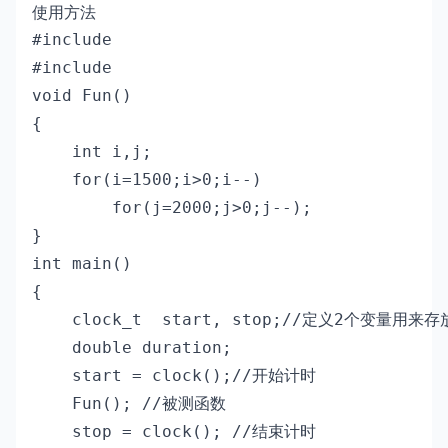
使用方法
#include 
#include
void Fun()

{

    int i,j;

    for(i=1500;i>0;i--)

        for(j=2000;j>0;j--);

}

int main()

{

    clock_t  start, stop;//定义2个变量用
    double duration;

    start = clock();//开始计时 

    Fun(); //被测函数

    stop = clock(); //结束计时
